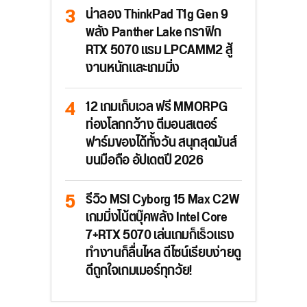
น่าลอง ThinkPad T1g Gen 9
พลัง Panther Lake กราฟิก
RTX 5070 แรม LPCAMM2 สู้
งานหนักและเกมมิ่ง
12 เกมเก็บเวล ฟรี MMORPG
ท่องโลกกว้าง ตีมอนสเตอร์
ฟาร์มของได้ทั้งวัน สนุกสุดมันส์
บนมือถือ อัปเดตปี 2026
รีวิว MSI Cyborg 15 Max C2W
เกมมิ่งโน้ตบุ๊คพลัง Intel Core
7+RTX 5070 เล่นเกมก็เร็วแรง
ทำงานก็ลื่นไหล ดีไซน์เรียบง่ายดู
ดีถูกใจเกมเมอร์ทุกวัย!