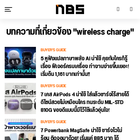
บทความที่เกี่ยวข้อง "wireless charge"
BUYER'S GUIDE
5 หูฟังแปลภาษาพลัง AI น่าใช้ คุยกับใครก็รู้
เรื่อง ฟีเจอร์ครบเครื่อง ทำงานง่ายขึ้นเยอะ!
เริ่มต้น 1,161 บาทเท่านั้น!!
BUYER'S GUIDE
7 เคส AirPods 4 น่าใช้ ใส่แล้วชาร์จไร้สายได้
ดีไซน์สวยไม่เหมือนใคร ทนระดับ MIL-STD
810G ของดีแบบนี้มีไว้ใช้แล้วอุ่นใจ!
BUYER'S GUIDE
7 Powerbank MagSafe น่าใช้ ชาร์จไวไม่
ร้อน ติดจอมาด้วย! เริ่มแค่ 885 บาท ได้