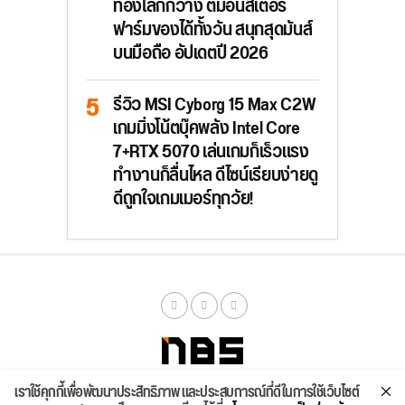
ท่องโลกกว้าง ตีมอนสเตอร์
ฟาร์มของได้ทั้งวัน สนุกสุดมันส์
บนมือถือ อัปเดตปี 2026
รีวิว MSI Cyborg 15 Max C2W
เกมมิ่งโน้ตบุ๊คพลัง Intel Core
7+RTX 5070 เล่นเกมก็เร็วแรง
ทำงานก็ลื่นไหล ดีไซน์เรียบง่ายดู
ดีถูกใจเกมเมอร์ทุกวัย!
เราใช้คุกกี้เพื่อพัฒนาประสิทธิภาพ และประสบการณ์ที่ดีในการใช้เว็บไซต์
จัดสเปค
ค้นหา
บทความ
รีวิวล่าสุด
บทความยอดนิยม
ติดต่อเรา