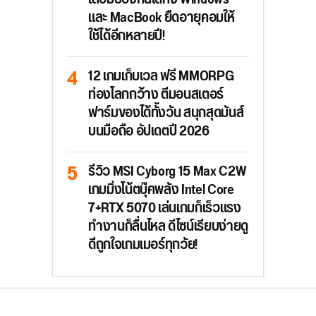
และ MacBook ยืดอายุคอมให้
ใช้ได้อีกหลายปี!
12 เกมเก็บเวล ฟรี MMORPG
ท่องโลกกว้าง ตีมอนสเตอร์
ฟาร์มของได้ทั้งวัน สนุกสุดมันส์
บนมือถือ อัปเดตปี 2026
รีวิว MSI Cyborg 15 Max C2W
เกมมิ่งโน้ตบุ๊คพลัง Intel Core
7+RTX 5070 เล่นเกมก็เร็วแรง
ทำงานก็ลื่นไหล ดีไซน์เรียบง่ายดู
ดีถูกใจเกมเมอร์ทุกวัย!