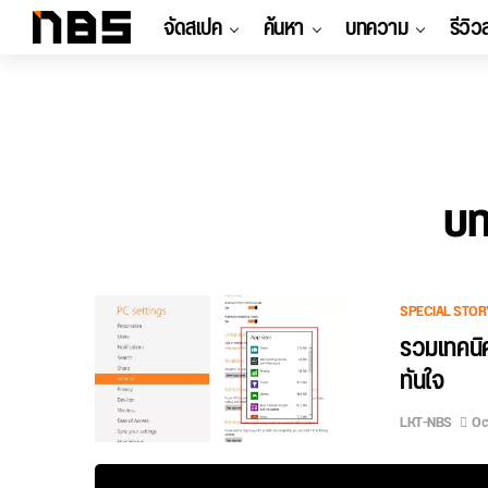
จัดสเปค
ค้นหา
บทความ
รีวิว
บท
SPECIAL STOR
รวมเทคนิค
ทันใจ
LKT-NBS
Oc