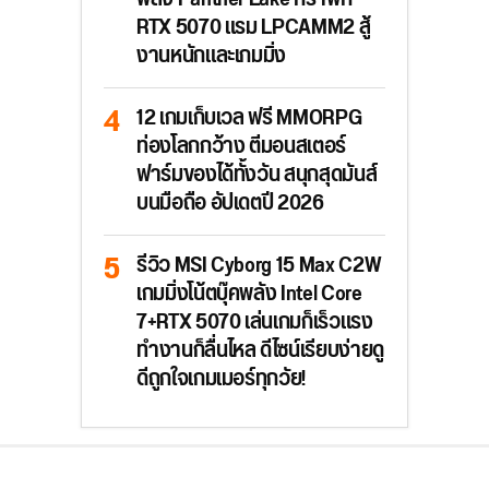
RTX 5070 แรม LPCAMM2 สู้
งานหนักและเกมมิ่ง
12 เกมเก็บเวล ฟรี MMORPG
ท่องโลกกว้าง ตีมอนสเตอร์
ฟาร์มของได้ทั้งวัน สนุกสุดมันส์
บนมือถือ อัปเดตปี 2026
รีวิว MSI Cyborg 15 Max C2W
เกมมิ่งโน้ตบุ๊คพลัง Intel Core
7+RTX 5070 เล่นเกมก็เร็วแรง
ทำงานก็ลื่นไหล ดีไซน์เรียบง่ายดู
ดีถูกใจเกมเมอร์ทุกวัย!