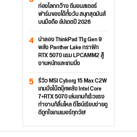
ท่องโลกกว้าง ตีมอนสเตอร์
ฟาร์มของได้ทั้งวัน สนุกสุดมันส์
บนมือถือ อัปเดตปี 2026
น่าลอง ThinkPad T1g Gen 9
พลัง Panther Lake กราฟิก
RTX 5070 แรม LPCAMM2 สู้
งานหนักและเกมมิ่ง
รีวิว MSI Cyborg 15 Max C2W
เกมมิ่งโน้ตบุ๊คพลัง Intel Core
7+RTX 5070 เล่นเกมก็เร็วแรง
ทำงานก็ลื่นไหล ดีไซน์เรียบง่ายดู
ดีถูกใจเกมเมอร์ทุกวัย!