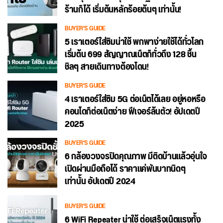
ร้านก็ได้ เริ่มต้นหลักร้อยต้นๆ เท่านั้น!
BUYER'S GUIDE
5 เราเตอร์ใส่ซิมน่าใช้ พกพาง่ายใช้ได้ทั่วโลก
เริ่มต้น 699 สัญญาณเน็ตก็ทั่วถึง 128 ชิ้น
ชิลๆ สายเดินทางต้องโดน!
BUYER'S GUIDE
4 เราเตอร์ใส่ซิม 5G ต่อเน็ตได้เลย อยู่หอหรือ
คอนโดก็ต่อเน็ตง่าย ฟีเจอร์ล้นตัว! อัปเดตปี
2025
BUYER'S GUIDE
6 กล้องวงจรปิดคุณภาพ มีติดบ้านแล้วอุ่นใจ
เปิดผ่านมือถือได้ ราคาแค่พันบาทนิดๆ
เท่านั้น อัปเดตปี 2024
BUYER'S GUIDE
6 WiFi Repeater น่าใช้ ต่อเสร็จเน็ตแรงทั้ง