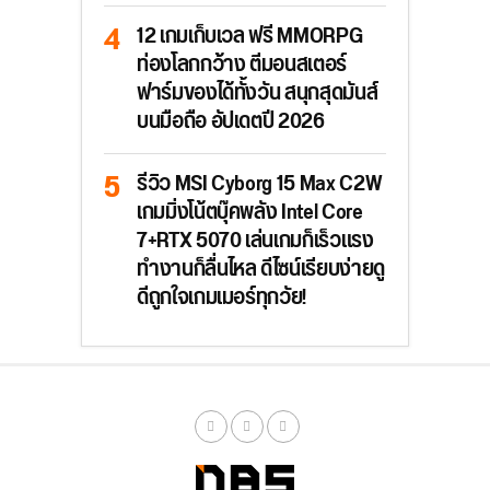
12 เกมเก็บเวล ฟรี MMORPG
ท่องโลกกว้าง ตีมอนสเตอร์
ฟาร์มของได้ทั้งวัน สนุกสุดมันส์
บนมือถือ อัปเดตปี 2026
รีวิว MSI Cyborg 15 Max C2W
เกมมิ่งโน้ตบุ๊คพลัง Intel Core
7+RTX 5070 เล่นเกมก็เร็วแรง
ทำงานก็ลื่นไหล ดีไซน์เรียบง่ายดู
ดีถูกใจเกมเมอร์ทุกวัย!