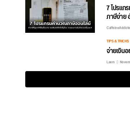
7 โปรแกร
ภาษีง่าย 
CaffeineAddict
TIPS & TRICKS
จ่ายเงินอย
Laem
Novemb