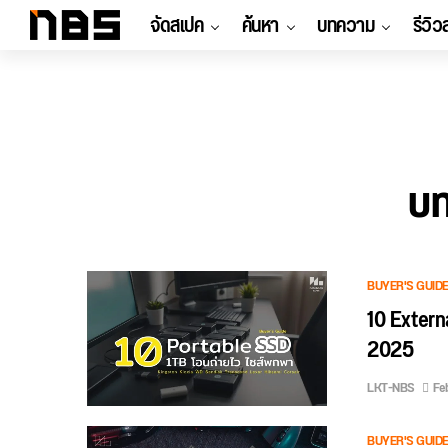
จัดสเปค
ค้นหา
บทความ
รีวิว
บท
BUYER'S GUID
10 Extern
2025
LKT-NBS
Fe
BUYER'S GUID