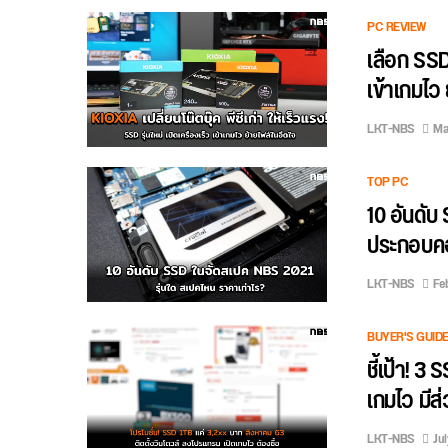
PC REVIEW
เลือก SSD
เข้าเกมไว ย
LKT-NBS
Ma
TOP PC
10 อันดั
ประกอบคอ
LKT-NBS
Feb
BUYER'S GUID
ชี้เป้า! 3
เกมไว มีส
LKT-NBS
Jul