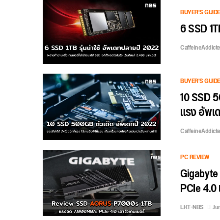
BUYER'S GUID
6 SSD 1TB
CaffeineAddict
BUYER'S GUID
10 SSD 50
แรง อัพเ
CaffeineAddict
PC REVIEW
Gigabyte
PCIe 4.0 เ
LKT-NBS
Jun