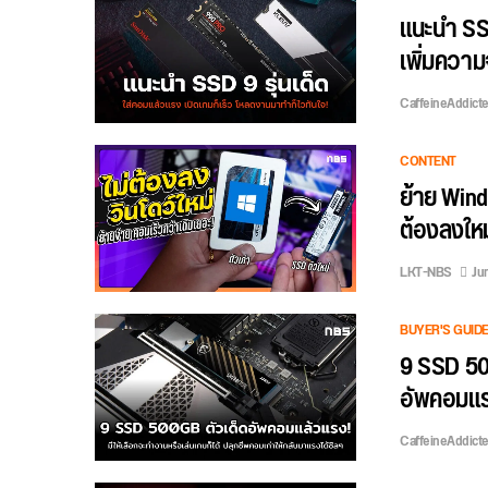
แนะนำ SSD 
เพิ่มความ
CaffeineAddict
CONTENT
ย้าย Wind
ต้องลงใหม่
LKT-NBS
Ju
BUYER'S GUID
9 SSD 50
อัพคอมแร
CaffeineAddict