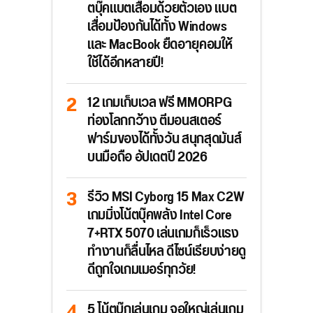
ตบุ๊คแบตเสื่อมด้วยตัวเอง แบต
เสื่อมป้องกันได้ทั้ง Windows
และ MacBook ยืดอายุคอมให้
ใช้ได้อีกหลายปี!
12 เกมเก็บเวล ฟรี MMORPG
ท่องโลกกว้าง ตีมอนสเตอร์
ฟาร์มของได้ทั้งวัน สนุกสุดมันส์
บนมือถือ อัปเดตปี 2026
รีวิว MSI Cyborg 15 Max C2W
เกมมิ่งโน้ตบุ๊คพลัง Intel Core
7+RTX 5070 เล่นเกมก็เร็วแรง
ทำงานก็ลื่นไหล ดีไซน์เรียบง่ายดู
ดีถูกใจเกมเมอร์ทุกวัย!
5 โน้ตบุ๊กเล่นเกม จอใหญ่เล่นเกม