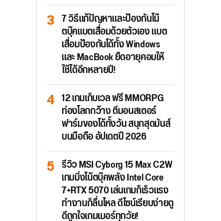
7 วิธีแก้ปัญหาและป้องกันโน๊
ตบุ๊คแบตเสื่อมด้วยตัวเอง แบต
เสื่อมป้องกันได้ทั้ง Windows
และ MacBook ยืดอายุคอมให้
ใช้ได้อีกหลายปี!
12 เกมเก็บเวล ฟรี MMORPG
ท่องโลกกว้าง ตีมอนสเตอร์
ฟาร์มของได้ทั้งวัน สนุกสุดมันส์
บนมือถือ อัปเดตปี 2026
รีวิว MSI Cyborg 15 Max C2W
เกมมิ่งโน้ตบุ๊คพลัง Intel Core
7+RTX 5070 เล่นเกมก็เร็วแรง
ทำงานก็ลื่นไหล ดีไซน์เรียบง่ายดู
ดีถูกใจเกมเมอร์ทุกวัย!