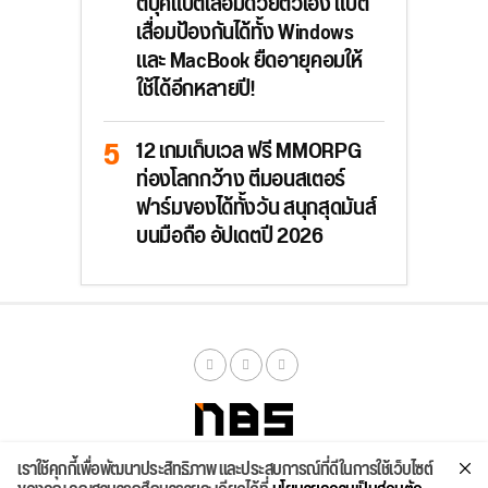
ตบุ๊คแบตเสื่อมด้วยตัวเอง แบต
เสื่อมป้องกันได้ทั้ง Windows
และ MacBook ยืดอายุคอมให้
ใช้ได้อีกหลายปี!
12 เกมเก็บเวล ฟรี MMORPG
ท่องโลกกว้าง ตีมอนสเตอร์
ฟาร์มของได้ทั้งวัน สนุกสุดมันส์
บนมือถือ อัปเดตปี 2026
เราใช้คุกกี้เพื่อพัฒนาประสิทธิภาพ และประสบการณ์ที่ดีในการใช้เว็บไซต์
จัดสเปค
ค้นหา
บทความ
รีวิวล่าสุด
บทความยอดนิยม
ติดต่อเรา