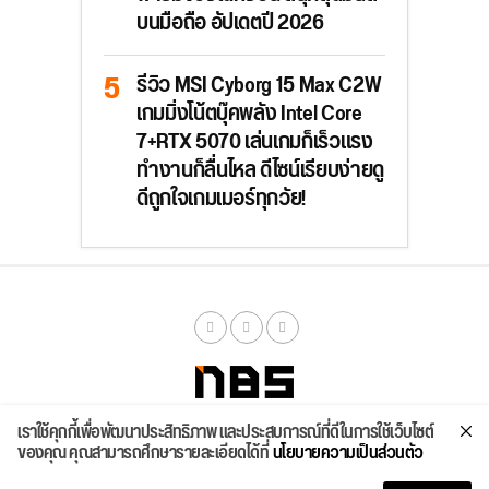
บนมือถือ อัปเดตปี 2026
รีวิว MSI Cyborg 15 Max C2W
เกมมิ่งโน้ตบุ๊คพลัง Intel Core
7+RTX 5070 เล่นเกมก็เร็วแรง
ทำงานก็ลื่นไหล ดีไซน์เรียบง่ายดู
ดีถูกใจเกมเมอร์ทุกวัย!
เราใช้คุกกี้เพื่อพัฒนาประสิทธิภาพ และประสบการณ์ที่ดีในการใช้เว็บไซต์
จัดสเปค
ค้นหา
บทความ
รีวิวล่าสุด
บทความยอดนิยม
ติดต่อเรา
ของคุณ คุณสามารถศึกษารายละเอียดได้ที่
นโยบายความเป็นส่วนตัว
Copyright © 2026