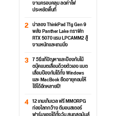
งานครอบคลุม ลดค่าไฟ
ประหยัดพื้นที่
น่าลอง ThinkPad T1g Gen 9
พลัง Panther Lake กราฟิก
RTX 5070 แรม LPCAMM2 สู้
งานหนักและเกมมิ่ง
7 วิธีแก้ปัญหาและป้องกันโน๊
ตบุ๊คแบตเสื่อมด้วยตัวเอง แบต
เสื่อมป้องกันได้ทั้ง Windows
และ MacBook ยืดอายุคอมให้
ใช้ได้อีกหลายปี!
12 เกมเก็บเวล ฟรี MMORPG
ท่องโลกกว้าง ตีมอนสเตอร์
ฟาร์มของได้ทั้งวัน สนุกสุดมันส์