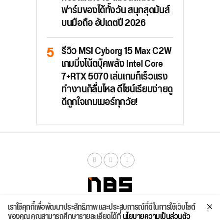
ฟาร์มของได้ทั้งวัน สนุกสุดมันส์
บนมือถือ อัปเดตปี 2026
รีวิว MSI Cyborg 15 Max C2W
เกมมิ่งโน้ตบุ๊คพลัง Intel Core
7+RTX 5070 เล่นเกมก็เร็วแรง
ทำงานก็ลื่นไหล ดีไซน์เรียบง่ายดู
ดีถูกใจเกมเมอร์ทุกวัย!
เราใช้คุกกี้เพื่อพัฒนาประสิทธิภาพ และประสบการณ์ที่ดีในการใช้เว็บไซต์
จัดสเปค
ค้นหา
บทความ
รีวิวล่าสุด
บทความยอดนิยม
ติดต่อเรา
ของคุณ คุณสามารถศึกษารายละเอียดได้ที่
นโยบายความเป็นส่วนตัว