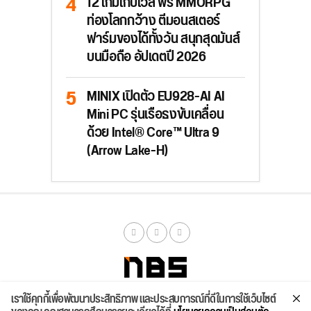
12 เกมเก็บเวล ฟรี MMORPG
ท่องโลกกว้าง ตีมอนสเตอร์
ฟาร์มของได้ทั้งวัน สนุกสุดมันส์
บนมือถือ อัปเดตปี 2026
MINIX เปิดตัว EU928-AI AI
Mini PC รุ่นเรือธงขับเคลื่อน
ด้วย Intel® Core™ Ultra 9
(Arrow Lake-H)
เราใช้คุกกี้เพื่อพัฒนาประสิทธิภาพ และประสบการณ์ที่ดีในการใช้เว็บไซต์
จัดสเปค
ค้นหา
บทความ
รีวิวล่าสุด
บทความยอดนิยม
ติดต่อเรา