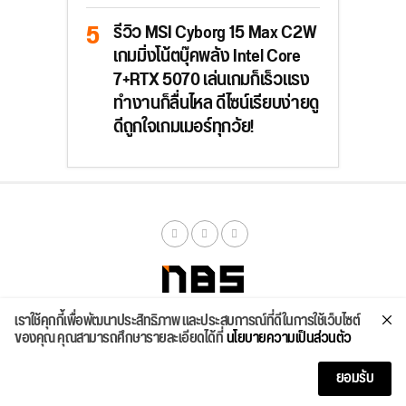
รีวิว MSI Cyborg 15 Max C2W
เกมมิ่งโน้ตบุ๊คพลัง Intel Core
7+RTX 5070 เล่นเกมก็เร็วแรง
ทำงานก็ลื่นไหล ดีไซน์เรียบง่ายดู
ดีถูกใจเกมเมอร์ทุกวัย!
เราใช้คุกกี้เพื่อพัฒนาประสิทธิภาพ และประสบการณ์ที่ดีในการใช้เว็บไซต์
จัดสเปค
ค้นหา
บทความ
รีวิวล่าสุด
บทความยอดนิยม
ติดต่อเรา
ของคุณ คุณสามารถศึกษารายละเอียดได้ที่
นโยบายความเป็นส่วนตัว
Copyright © 2026
ยอมรับ