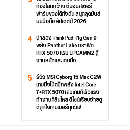
ท่องโลกกว้าง ตีมอนสเตอร์
ฟาร์มของได้ทั้งวัน สนุกสุดมันส์
บนมือถือ อัปเดตปี 2026
น่าลอง ThinkPad T1g Gen 9
พลัง Panther Lake กราฟิก
RTX 5070 แรม LPCAMM2 สู้
งานหนักและเกมมิ่ง
รีวิว MSI Cyborg 15 Max C2W
เกมมิ่งโน้ตบุ๊คพลัง Intel Core
7+RTX 5070 เล่นเกมก็เร็วแรง
ทำงานก็ลื่นไหล ดีไซน์เรียบง่ายดู
ดีถูกใจเกมเมอร์ทุกวัย!