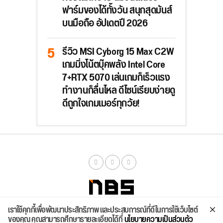
ฟาร์มของได้ทั้งวัน สนุกสุดมันส์
บนมือถือ อัปเดตปี 2026
รีวิว MSI Cyborg 15 Max C2W
เกมมิ่งโน้ตบุ๊คพลัง Intel Core
7+RTX 5070 เล่นเกมก็เร็วแรง
ทำงานก็ลื่นไหล ดีไซน์เรียบง่ายดู
ดีถูกใจเกมเมอร์ทุกวัย!
เราใช้คุกกี้เพื่อพัฒนาประสิทธิภาพ และประสบการณ์ที่ดีในการใช้เว็บไซต์
จัดสเปค
ค้นหา
บทความ
รีวิวล่าสุด
บทความยอดนิยม
ติดต่อเรา
ของคุณ คุณสามารถศึกษารายละเอียดได้ที่
นโยบายความเป็นส่วนตัว