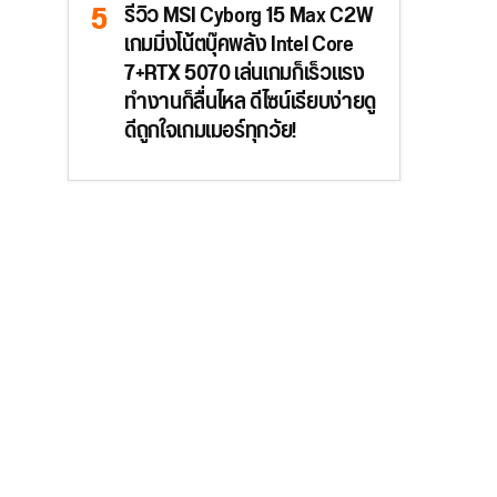
รีวิว MSI Cyborg 15 Max C2W
เกมมิ่งโน้ตบุ๊คพลัง Intel Core
7+RTX 5070 เล่นเกมก็เร็วแรง
ทำงานก็ลื่นไหล ดีไซน์เรียบง่ายดู
ดีถูกใจเกมเมอร์ทุกวัย!