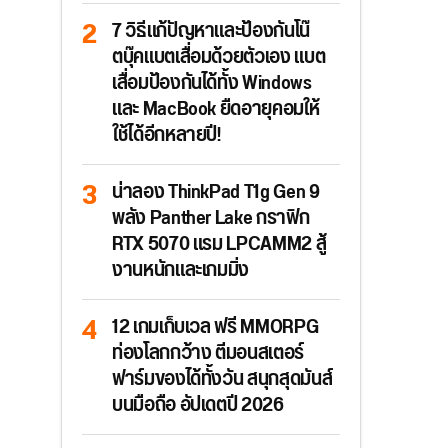
7 วิธีแก้ปัญหาและป้องกันโน๊
ตบุ๊คแบตเสื่อมด้วยตัวเอง แบต
เสื่อมป้องกันได้ทั้ง Windows
และ MacBook ยืดอายุคอมให้
ใช้ได้อีกหลายปี!
น่าลอง ThinkPad T1g Gen 9
พลัง Panther Lake กราฟิก
RTX 5070 แรม LPCAMM2 สู้
งานหนักและเกมมิ่ง
12 เกมเก็บเวล ฟรี MMORPG
ท่องโลกกว้าง ตีมอนสเตอร์
ฟาร์มของได้ทั้งวัน สนุกสุดมันส์
บนมือถือ อัปเดตปี 2026