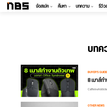
จัดสเปค
ค้นหา
บทความ
รีวิว
บทคว
BUYER'S GUID
8 เมาส์ทำ
CaffeineAddict
OTHER NEWS