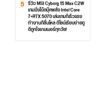
รีวิว MSI Cyborg 15 Max C2W
เกมมิ่งโน้ตบุ๊คพลัง Intel Core
7+RTX 5070 เล่นเกมก็เร็วแรง
ทำงานก็ลื่นไหล ดีไซน์เรียบง่ายดู
ดีถูกใจเกมเมอร์ทุกวัย!