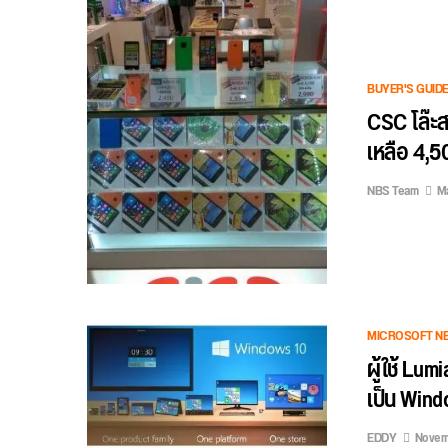
BUYER'S GUID
CSC โล๊ะ
เหลือ 4,5
NBS Team
Ma
MICROSOFT N
ผู้ใช้ Lu
เป็น Windo
EDDY
Novemb