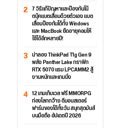
7 วิธีแก้ปัญหาและป้องกันโน๊
ตบุ๊คแบตเสื่อมด้วยตัวเอง แบต
เสื่อมป้องกันได้ทั้ง Windows
และ MacBook ยืดอายุคอมให้
ใช้ได้อีกหลายปี!
น่าลอง ThinkPad T1g Gen 9
พลัง Panther Lake กราฟิก
RTX 5070 แรม LPCAMM2 สู้
งานหนักและเกมมิ่ง
12 เกมเก็บเวล ฟรี MMORPG
ท่องโลกกว้าง ตีมอนสเตอร์
ฟาร์มของได้ทั้งวัน สนุกสุดมันส์
บนมือถือ อัปเดตปี 2026