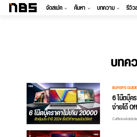
จัดสเปค
ค้นหา
บทความ
รีวิว
บทควา
BUYER'S GUID
6 โน๊ตบุ๊
ง่ายได้ Off
CaffeineAddict