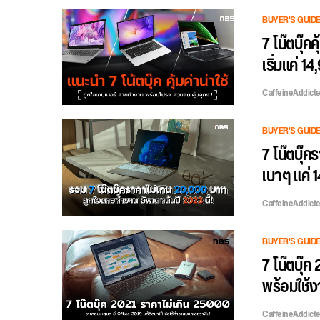
BUYER'S GUID
7 โน๊ตบุ๊ค
เริ่มแค่ 14
CaffeineAddict
BUYER'S GUID
7 โน๊ตบุ๊ค
เบาๆ แค่ 
CaffeineAddict
BUYER'S GUID
7 โน๊ตบุ๊
พร้อมใช้งา
CaffeineAddict