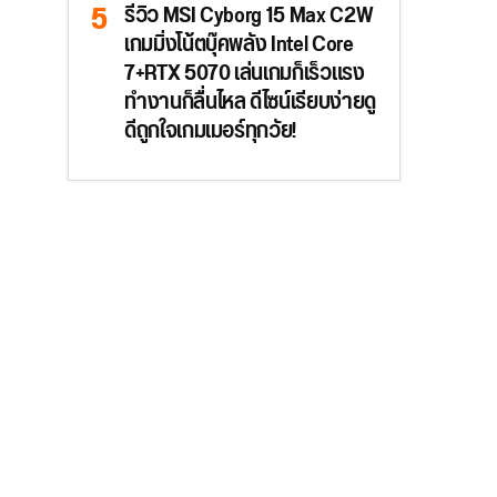
รีวิว MSI Cyborg 15 Max C2W
เกมมิ่งโน้ตบุ๊คพลัง Intel Core
7+RTX 5070 เล่นเกมก็เร็วแรง
ทำงานก็ลื่นไหล ดีไซน์เรียบง่ายดู
ดีถูกใจเกมเมอร์ทุกวัย!