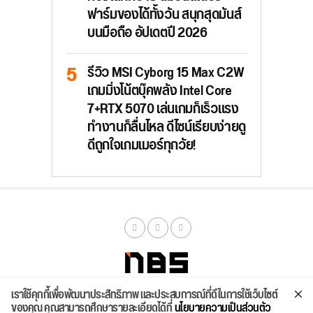
ฟาร์มของได้ทั้งวัน สนุกสุดมันส์
บนมือถือ อัปเดตปี 2026
รีวิว MSI Cyborg 15 Max C2W
เกมมิ่งโน้ตบุ๊คพลัง Intel Core
7+RTX 5070 เล่นเกมก็เร็วแรง
ทำงานก็ลื่นไหล ดีไซน์เรียบง่ายดู
ดีถูกใจเกมเมอร์ทุกวัย!
เราใช้คุกกี้เพื่อพัฒนาประสิทธิภาพ และประสบการณ์ที่ดีในการใช้เว็บไซต์
จัดสเปค
ค้นหา
บทความ
รีวิวล่าสุด
บทความยอดนิยม
ติดต่อเรา
ของคุณ คุณสามารถศึกษารายละเอียดได้ที่
นโยบายความเป็นส่วนตัว