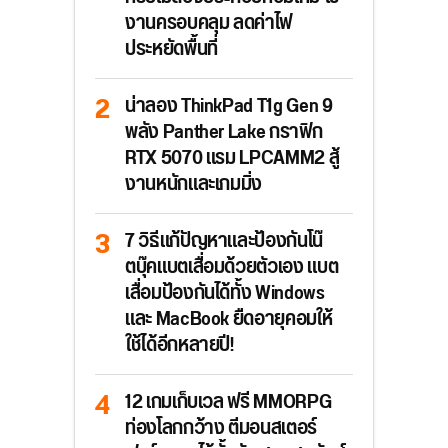
งานครอบคลุม ลดค่าไฟ
ประหยัดพื้นที่
น่าลอง ThinkPad T1g Gen 9
พลัง Panther Lake กราฟิก
RTX 5070 แรม LPCAMM2 สู้
งานหนักและเกมมิ่ง
7 วิธีแก้ปัญหาและป้องกันโน๊
ตบุ๊คแบตเสื่อมด้วยตัวเอง แบต
เสื่อมป้องกันได้ทั้ง Windows
และ MacBook ยืดอายุคอมให้
ใช้ได้อีกหลายปี!
12 เกมเก็บเวล ฟรี MMORPG
ท่องโลกกว้าง ตีมอนสเตอร์