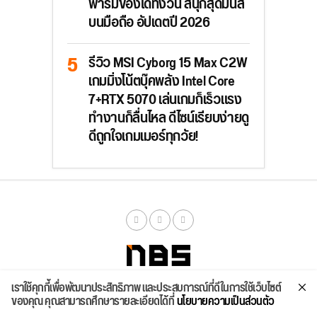
ฟาร์มของได้ทั้งวัน สนุกสุดมันส์
บนมือถือ อัปเดตปี 2026
รีวิว MSI Cyborg 15 Max C2W
เกมมิ่งโน้ตบุ๊คพลัง Intel Core
7+RTX 5070 เล่นเกมก็เร็วแรง
ทำงานก็ลื่นไหล ดีไซน์เรียบง่ายดู
ดีถูกใจเกมเมอร์ทุกวัย!
เราใช้คุกกี้เพื่อพัฒนาประสิทธิภาพ และประสบการณ์ที่ดีในการใช้เว็บไซต์
จัดสเปค
ค้นหา
บทความ
รีวิวล่าสุด
บทความยอดนิยม
ติดต่อเรา
ของคุณ คุณสามารถศึกษารายละเอียดได้ที่
นโยบายความเป็นส่วนตัว