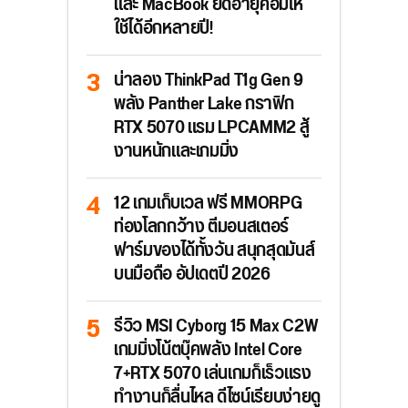
และ MacBook ยืดอายุคอมให้
ใช้ได้อีกหลายปี!
น่าลอง ThinkPad T1g Gen 9
พลัง Panther Lake กราฟิก
RTX 5070 แรม LPCAMM2 สู้
งานหนักและเกมมิ่ง
12 เกมเก็บเวล ฟรี MMORPG
ท่องโลกกว้าง ตีมอนสเตอร์
ฟาร์มของได้ทั้งวัน สนุกสุดมันส์
บนมือถือ อัปเดตปี 2026
รีวิว MSI Cyborg 15 Max C2W
เกมมิ่งโน้ตบุ๊คพลัง Intel Core
7+RTX 5070 เล่นเกมก็เร็วแรง
ทำงานก็ลื่นไหล ดีไซน์เรียบง่ายดู