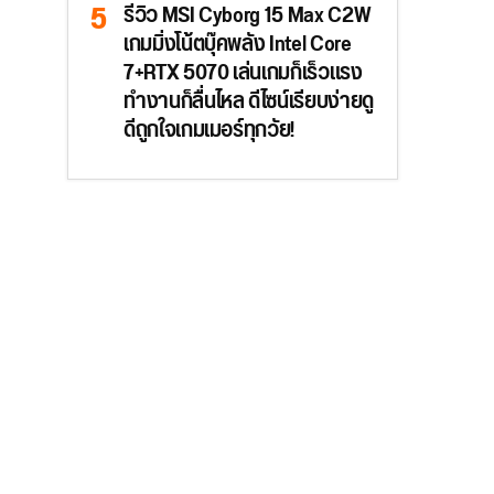
รีวิว MSI Cyborg 15 Max C2W
เกมมิ่งโน้ตบุ๊คพลัง Intel Core
7+RTX 5070 เล่นเกมก็เร็วแรง
ทำงานก็ลื่นไหล ดีไซน์เรียบง่ายดู
ดีถูกใจเกมเมอร์ทุกวัย!