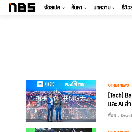
จัดสเปค
ค้นหา
บทความ
รีวิว
OTHER NEWS
[Tech] Ba
และ AI ส
พี่เอก
Decembe