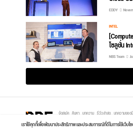
EDDY
Novemb
INTEL
[Compute
โซลูชั่น I
NBS Team
Ju
จัดสเปค
ค้นหา
บทความ
รีวิวล่าสุด
บทความยอดน
Copyright © 2026
เราใช้คุกกี้เพื่อพัฒนาประสิทธิภาพ และประสบการณ์ที่ดีในการใช้เว็บ