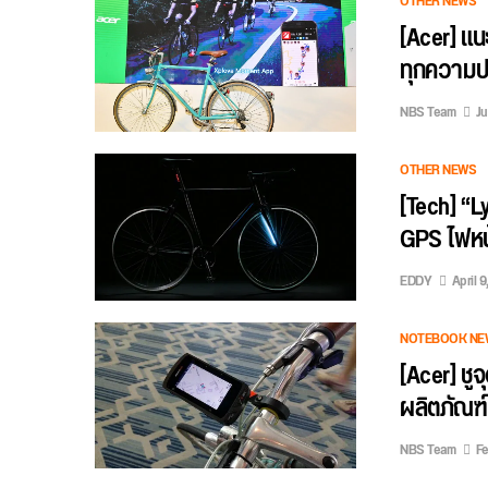
OTHER NEWS
[Acer] แนะ
ทุกความปร
NBS Team
Ju
OTHER NEWS
[Tech] “L
GPS ไฟหน้
EDDY
April 9
NOTEBOOK NE
[Acer] ชู
ผลิตภัณฑ์ไ
NBS Team
Fe