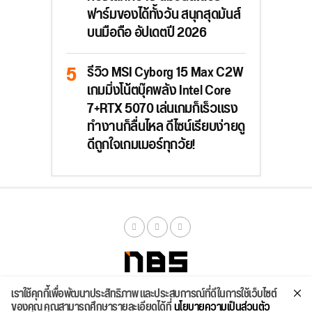
ฟาร์มของได้ทั้งวัน สนุกสุดมันส์
บนมือถือ อัปเดตปี 2026
รีวิว MSI Cyborg 15 Max C2W
เกมมิ่งโน้ตบุ๊คพลัง Intel Core
7+RTX 5070 เล่นเกมก็เร็วแรง
ทำงานก็ลื่นไหล ดีไซน์เรียบง่ายดู
ดีถูกใจเกมเมอร์ทุกวัย!
เราใช้คุกกี้เพื่อพัฒนาประสิทธิภาพ และประสบการณ์ที่ดีในการใช้เว็บไซต์
จัดสเปค
ค้นหา
บทความ
รีวิวล่าสุด
บทความยอดนิยม
ติดต่อเรา
ของคุณ คุณสามารถศึกษารายละเอียดได้ที่
นโยบายความเป็นส่วนตัว