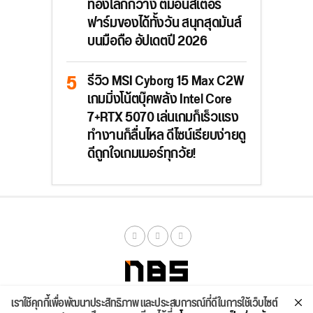
ท่องโลกกว้าง ตีมอนสเตอร์
ฟาร์มของได้ทั้งวัน สนุกสุดมันส์
บนมือถือ อัปเดตปี 2026
รีวิว MSI Cyborg 15 Max C2W
เกมมิ่งโน้ตบุ๊คพลัง Intel Core
7+RTX 5070 เล่นเกมก็เร็วแรง
ทำงานก็ลื่นไหล ดีไซน์เรียบง่ายดู
ดีถูกใจเกมเมอร์ทุกวัย!
เราใช้คุกกี้เพื่อพัฒนาประสิทธิภาพ และประสบการณ์ที่ดีในการใช้เว็บไซต์
จัดสเปค
ค้นหา
บทความ
รีวิวล่าสุด
บทความยอดนิยม
ติดต่อเรา