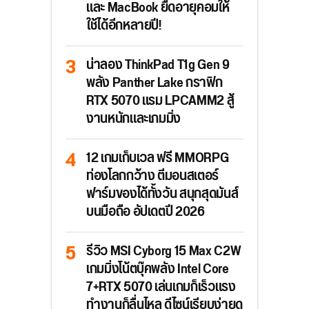
และ MacBook ยืดอายุคอมให้
ใช้ได้อีกหลายปี!
น่าลอง ThinkPad T1g Gen 9
พลัง Panther Lake กราฟิก
RTX 5070 แรม LPCAMM2 สู้
งานหนักและเกมมิ่ง
12 เกมเก็บเวล ฟรี MMORPG
ท่องโลกกว้าง ตีมอนสเตอร์
ฟาร์มของได้ทั้งวัน สนุกสุดมันส์
บนมือถือ อัปเดตปี 2026
รีวิว MSI Cyborg 15 Max C2W
เกมมิ่งโน้ตบุ๊คพลัง Intel Core
7+RTX 5070 เล่นเกมก็เร็วแรง
ทำงานก็ลื่นไหล ดีไซน์เรียบง่ายดู