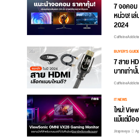
7 จอคอม 2
หน่วง! เล
2024
CaffeineAddict
BUYER'S GUID
7 สาย HDMI
บาทเท่านั้น
CaffeineAddict
IT NEWS
ใหม่! Vie
แม้แต่มือ
Jirapreeya
Ap