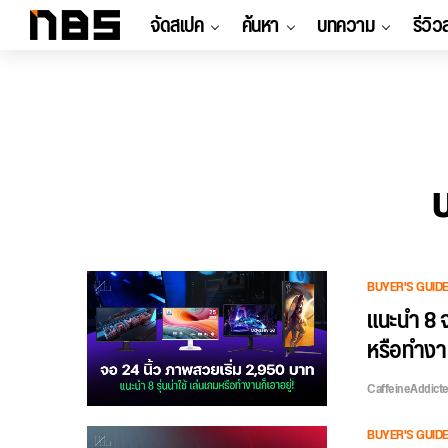
จัดสเปค
ค้นหา
บทความ
รีวิว
BUYER'S GUID
แนะนำ 8 จ
หรือทำงานก
CaffeineAddict
BUYER'S GUID