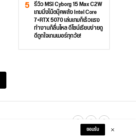
รีวิว MSI Cyborg 15 Max C2W
เกมมิ่งโน้ตบุ๊คพลัง Intel Core
7+RTX 5070 เล่นเกมก็เร็วแรง
ทำงานก็ลื่นไหล ดีไซน์เรียบง่ายดู
ดีถูกใจเกมเมอร์ทุกวัย!
ยอมรับ