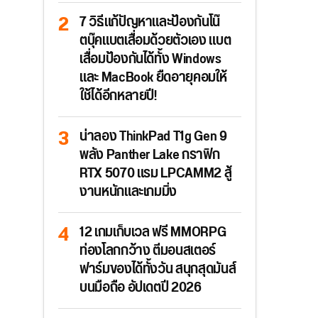
7 วิธีแก้ปัญหาและป้องกันโน๊
ตบุ๊คแบตเสื่อมด้วยตัวเอง แบต
เสื่อมป้องกันได้ทั้ง Windows
และ MacBook ยืดอายุคอมให้
ใช้ได้อีกหลายปี!
น่าลอง ThinkPad T1g Gen 9
พลัง Panther Lake กราฟิก
RTX 5070 แรม LPCAMM2 สู้
งานหนักและเกมมิ่ง
12 เกมเก็บเวล ฟรี MMORPG
ท่องโลกกว้าง ตีมอนสเตอร์
ฟาร์มของได้ทั้งวัน สนุกสุดมันส์
บนมือถือ อัปเดตปี 2026