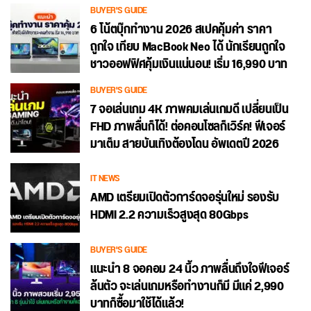
BUYER'S GUIDE
6 โน้ตบุ๊กทำงาน 2026 สเปคคุ้มค่า ราคา
ถูกใจ เทียบ MacBook Neo ได้ นักเรียนถูกใจ
ชาวออฟฟิศคุ้มเงินแน่นอน! เริ่ม 16,990 บาท
BUYER'S GUIDE
7 จอเล่นเกม 4K ภาพคมเล่นเกมดี เปลี่ยนเป็น
FHD ภาพลื่นก็ได้! ต่อคอนโซลก็เวิร์ค! ฟีเจอร์
มาเต็ม สายบันเทิงต้องโดน อัพเดตปี 2026
IT NEWS
AMD เตรียมเปิดตัวการ์ดจอรุ่นใหม่ รองรับ
HDMI 2.2 ความเร็วสูงสุด 80Gbps
BUYER'S GUIDE
แนะนำ 8 จอคอม 24 นิ้ว ภาพลื่นถึงใจฟีเจอร์
ล้นตัว จะเล่นเกมหรือทำงานก็มี มีแค่ 2,990
บาทก็ซื้อมาใช้ได้แล้ว!