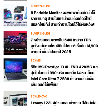
BUYER'S GUIDE
8 Portable Monitor จอพกพาตัวเด็ดน่าใช้
ราคาเบาๆ สามใบเทามีทอน ตัวเด็ดดีไซน์
แปลกใหม่ก็มี สายทำงานโดนไว้ไม่ผิดหวัง!!
BUYER'S GUIDE
7 หน้าจอคอมภาพลื่น 540Hz สาย FPS
ถูกใจ เล่นเกมไหนก็วินไปหมด! เริ่มต้น 14,900
บาทเท่านั้น อัปเดตปี 2025
รีวิว MSI
รีวิว MSI Prestige 13 AI+ EVO A2VMG เบา
สุดในโลกแค่ 990 กรัม แบตอึด 14 ชม. ด้วย
Intel Core Ultra 7 258V ทำงานว่าดีแล้ว
เล่นเกมก็ไม่แพ้กัน!
รีวิว LENOVO
Lenovo L22i-40 จอคอมทำงาน สีสันสดใส