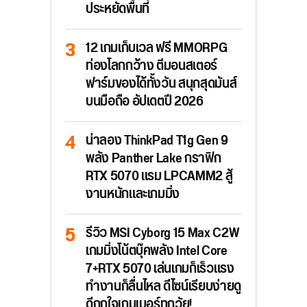
ประหยัดพื้นที่
12 เกมเก็บเวล ฟรี MMORPG
ท่องโลกกว้าง ตีมอนสเตอร์
ฟาร์มของได้ทั้งวัน สนุกสุดมันส์
บนมือถือ อัปเดตปี 2026
น่าลอง ThinkPad T1g Gen 9
พลัง Panther Lake กราฟิก
RTX 5070 แรม LPCAMM2 สู้
งานหนักและเกมมิ่ง
รีวิว MSI Cyborg 15 Max C2W
เกมมิ่งโน้ตบุ๊คพลัง Intel Core
7+RTX 5070 เล่นเกมก็เร็วแรง
ทำงานก็ลื่นไหล ดีไซน์เรียบง่ายดู
ดีถูกใจเกมเมอร์ทุกวัย!