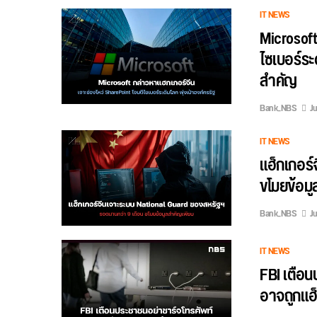
IT NEWS
Microsoft
ไซเบอร์ระ
สำคัญ
Bank_NBS
Ju
IT NEWS
แฮ็กเกอร์
ขโมยข้อม
Bank_NBS
Ju
IT NEWS
FBI เตือน
อาจถูกแฮ็