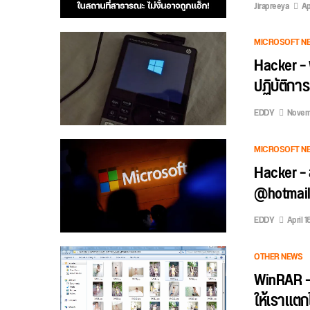
Jirapreeya
Ap
MICROSOFT N
Hacker – 
ปฏิบัติกา
EDDY
Novemb
MICROSOFT N
Hacker –
@hotmail.
EDDY
April 1
OTHER NEWS
WinRAR – 
ให้เราแตก