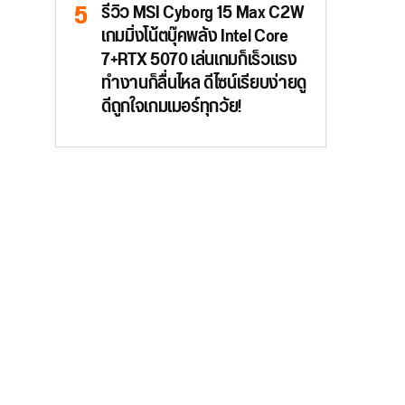
รีวิว MSI Cyborg 15 Max C2W
เกมมิ่งโน้ตบุ๊คพลัง Intel Core
7+RTX 5070 เล่นเกมก็เร็วแรง
ทำงานก็ลื่นไหล ดีไซน์เรียบง่ายดู
ดีถูกใจเกมเมอร์ทุกวัย!