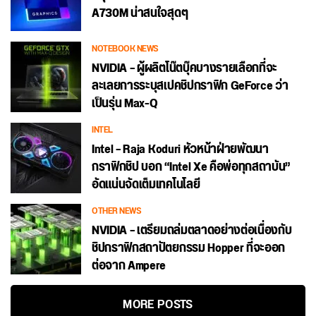
A730M น่าสนใจสุดๆ
NOTEBOOK NEWS
NVIDIA – ผู้ผลิตโน๊ตบุ๊คบางรายเลือกที่จะ
ละเลยการระบุสเปคชิปกราฟิก GeForce ว่า
เป็นรุ่น Max-Q
INTEL
Intel – Raja Koduri หัวหน้าฝ่ายพัฒนา
กราฟิกชิป บอก “Intel Xe คือพ่อทุกสถาบัน”
อัดแน่นจัดเต็มเทคโนโลยี
OTHER NEWS
NVIDIA – เตรียมถล่มตลาดอย่างต่อเนื่องกับ
ชิปกราฟิกสถาปัตยกรรม Hopper ที่จะออก
ต่อจาก Ampere
MORE POSTS