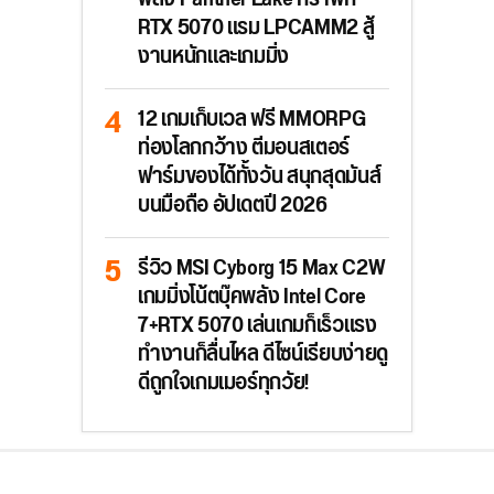
RTX 5070 แรม LPCAMM2 สู้
งานหนักและเกมมิ่ง
12 เกมเก็บเวล ฟรี MMORPG
ท่องโลกกว้าง ตีมอนสเตอร์
ฟาร์มของได้ทั้งวัน สนุกสุดมันส์
บนมือถือ อัปเดตปี 2026
รีวิว MSI Cyborg 15 Max C2W
เกมมิ่งโน้ตบุ๊คพลัง Intel Core
7+RTX 5070 เล่นเกมก็เร็วแรง
ทำงานก็ลื่นไหล ดีไซน์เรียบง่ายดู
ดีถูกใจเกมเมอร์ทุกวัย!