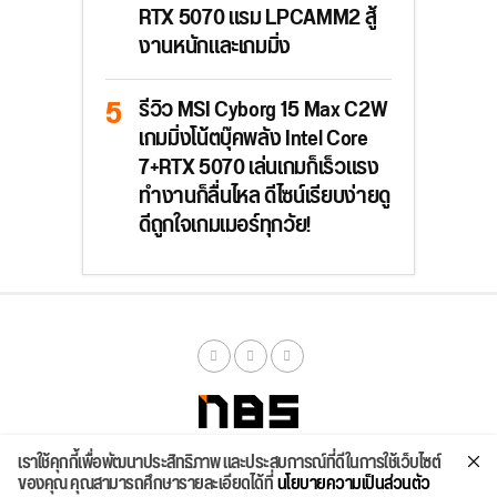
RTX 5070 แรม LPCAMM2 สู้
งานหนักและเกมมิ่ง
รีวิว MSI Cyborg 15 Max C2W
เกมมิ่งโน้ตบุ๊คพลัง Intel Core
7+RTX 5070 เล่นเกมก็เร็วแรง
ทำงานก็ลื่นไหล ดีไซน์เรียบง่ายดู
ดีถูกใจเกมเมอร์ทุกวัย!
เราใช้คุกกี้เพื่อพัฒนาประสิทธิภาพ และประสบการณ์ที่ดีในการใช้เว็บไซต์
จัดสเปค
ค้นหา
บทความ
รีวิวล่าสุด
บทความยอดนิยม
ติดต่อเรา
ของคุณ คุณสามารถศึกษารายละเอียดได้ที่
นโยบายความเป็นส่วนตัว