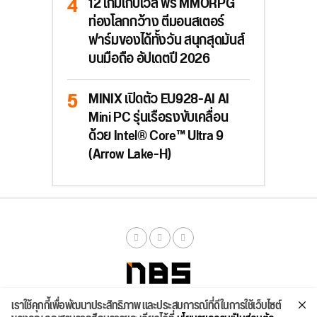
12 เกมเก็บเวล ฟรี MMORPG
ท่องโลกกว้าง ตีมอนสเตอร์
ฟาร์มของได้ทั้งวัน สนุกสุดมันส์
บนมือถือ อัปเดตปี 2026
MINIX เปิดตัว EU928-AI AI
Mini PC รุ่นเรือธงขับเคลื่อน
ด้วย Intel® Core™ Ultra 9
(Arrow Lake-H)
เราใช้คุกกี้เพื่อพัฒนาประสิทธิภาพ และประสบการณ์ที่ดีในการใช้เว็บไซต์
จัดสเปค
ค้นหา
บทความ
รีวิวล่าสุด
บทความยอดนิยม
ติดต่อเรา