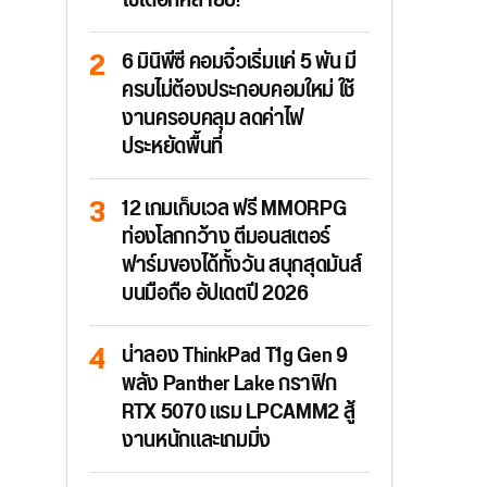
ใช้ได้อีกหลายปี!
6 มินิพีซี คอมจิ๋วเริ่มแค่ 5 พัน มี
ครบไม่ต้องประกอบคอมใหม่ ใช้
งานครอบคลุม ลดค่าไฟ
ประหยัดพื้นที่
12 เกมเก็บเวล ฟรี MMORPG
ท่องโลกกว้าง ตีมอนสเตอร์
ฟาร์มของได้ทั้งวัน สนุกสุดมันส์
บนมือถือ อัปเดตปี 2026
น่าลอง ThinkPad T1g Gen 9
พลัง Panther Lake กราฟิก
RTX 5070 แรม LPCAMM2 สู้
งานหนักและเกมมิ่ง