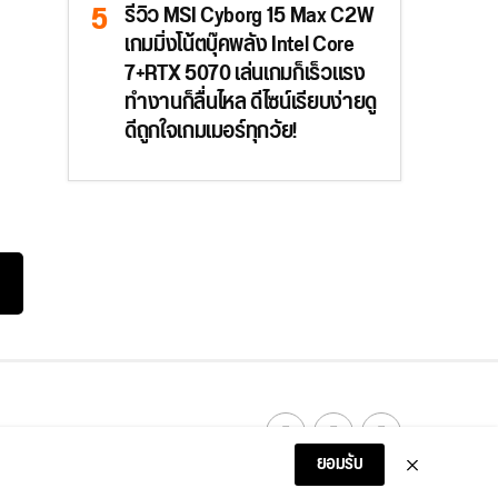
รีวิว MSI Cyborg 15 Max C2W
เกมมิ่งโน้ตบุ๊คพลัง Intel Core
7+RTX 5070 เล่นเกมก็เร็วแรง
ทำงานก็ลื่นไหล ดีไซน์เรียบง่ายดู
ดีถูกใจเกมเมอร์ทุกวัย!
ยอมรับ