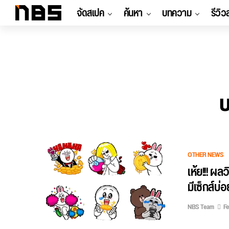
จัดสเปค
ค้นหา
บทความ
รีวิว
บ
OTHER NEWS
เห้ย!!! ผล
มีเซ็กส์บ่อย
NBS Team
Fe