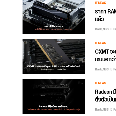
IT NEWS
ราคา RAM 
แล้ว
Bank_NBS
Fe
IT NEWS
CXMT จะช
เชนบอกว่
Bank_NBS
Fe
IT NEWS
Radeon มี
ตึงตัวเป็น
Bank_NBS
Fe