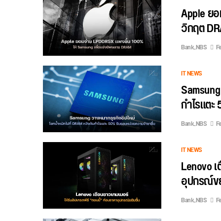
Apple ยอ
วิกฤต DR
Bank_NBS
Fe
IT NEWS
Samsung ว
กำไรแตะ 
Bank_NBS
Fe
IT NEWS
Lenovo เต
อุปกรณ์ขยั
Bank_NBS
Fe