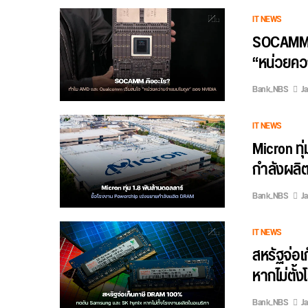
IT NEWS
SOCAMM ค
“หน่วยควา
Bank_NBS
Ja
IT NEWS
Micron ทุ
กำลังผล
Bank_NBS
Ja
IT NEWS
สหรัฐจ่อ
หากไม่ตั้
Bank_NBS
Ja