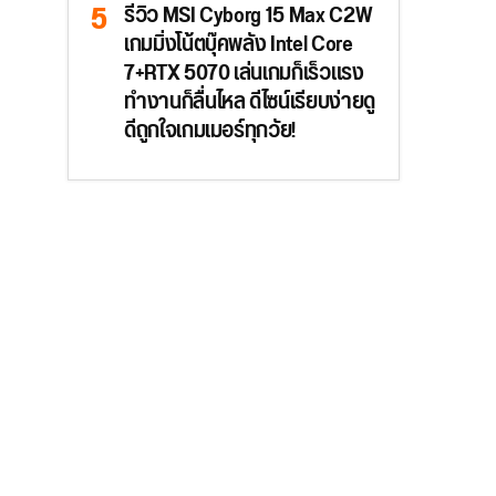
รีวิว MSI Cyborg 15 Max C2W
เกมมิ่งโน้ตบุ๊คพลัง Intel Core
7+RTX 5070 เล่นเกมก็เร็วแรง
ทำงานก็ลื่นไหล ดีไซน์เรียบง่ายดู
ดีถูกใจเกมเมอร์ทุกวัย!