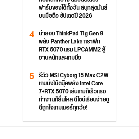
ฟาร์มของได้ทั้งวัน สนุกสุดมันส์
บนมือถือ อัปเดตปี 2026
น่าลอง ThinkPad T1g Gen 9
พลัง Panther Lake กราฟิก
RTX 5070 แรม LPCAMM2 สู้
งานหนักและเกมมิ่ง
รีวิว MSI Cyborg 15 Max C2W
เกมมิ่งโน้ตบุ๊คพลัง Intel Core
7+RTX 5070 เล่นเกมก็เร็วแรง
ทำงานก็ลื่นไหล ดีไซน์เรียบง่ายดู
ดีถูกใจเกมเมอร์ทุกวัย!