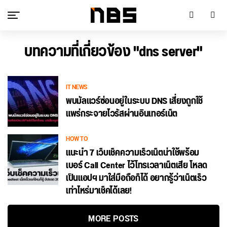
บทความที่เกี่ยวข้อง "dns server"
IT NEWS
พบมัลแวร์ซ่อนอยู่ในระบบ DNS เสี่ยงถูกใช้
แพร่กระจายไวรัสผ่านอินเทอร์เน็ต
HOW TO
แนะนำ 7 เว็บเช็คความเร็วเน็ตน่าใช้พร้อม
เบอร์ Call Center ไว้โทรเวลาเน็ตเสีย โหลด
เป็นแอปฯ มาใส่มือถือก็ได้ อยากรู้ว่าเน็ตเร็ว
เท่าไหร่มาเช็คได้เลย!
MORE POSTS