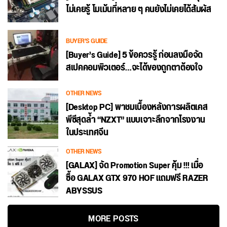
ไม่เคยรู้ โมเม้นที่หลาย ๆ คนยังไม่เคยได้สัมผัส
BUYER'S GUIDE
[Buyer’s Guide] 5 ข้อควรรู้ ก่อนลงมือจัด
สเปคคอมพิวเตอร์…จะได้ของถูกตาต้องใจ
OTHER NEWS
[Desktop PC] พาชมเบื้องหลังการผลิตเคส
พีซีสุดล้ำ “NZXT” แบบเจาะลึกจากโรงงาน
ในประเทศจีน
OTHER NEWS
[GALAX] จัด Promotion Super คุ้ม !!! เมื่อ
ซื้อ GALAX GTX 970 HOF แถมฟรี RAZER
ABYSSUS
MORE POSTS