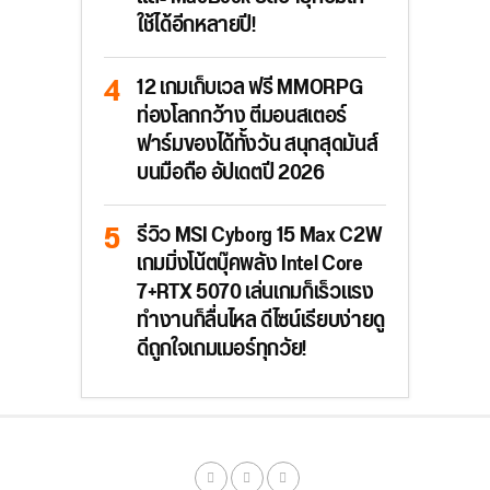
ใช้ได้อีกหลายปี!
12 เกมเก็บเวล ฟรี MMORPG
ท่องโลกกว้าง ตีมอนสเตอร์
ฟาร์มของได้ทั้งวัน สนุกสุดมันส์
บนมือถือ อัปเดตปี 2026
รีวิว MSI Cyborg 15 Max C2W
เกมมิ่งโน้ตบุ๊คพลัง Intel Core
7+RTX 5070 เล่นเกมก็เร็วแรง
ทำงานก็ลื่นไหล ดีไซน์เรียบง่ายดู
ดีถูกใจเกมเมอร์ทุกวัย!