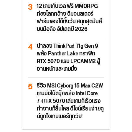
12 เกมเก็บเวล ฟรี MMORPG
ท่องโลกกว้าง ตีมอนสเตอร์
ฟาร์มของได้ทั้งวัน สนุกสุดมันส์
บนมือถือ อัปเดตปี 2026
น่าลอง ThinkPad T1g Gen 9
พลัง Panther Lake กราฟิก
RTX 5070 แรม LPCAMM2 สู้
งานหนักและเกมมิ่ง
รีวิว MSI Cyborg 15 Max C2W
เกมมิ่งโน้ตบุ๊คพลัง Intel Core
7+RTX 5070 เล่นเกมก็เร็วแรง
ทำงานก็ลื่นไหล ดีไซน์เรียบง่ายดู
ดีถูกใจเกมเมอร์ทุกวัย!