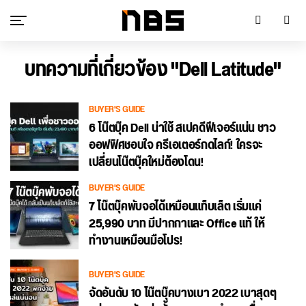
บทความที่เกี่ยวข้อง "Dell Latitude"
BUYER'S GUIDE
6 โน๊ตบุ๊ค Dell น่าใช้ สเปคดีฟีเจอร์แน่น ชาว
ออฟฟิศชอบใจ ครีเอเตอร์กดไลก์! ใครจะ
เปลี่ยนโน๊ตบุ๊คใหม่ต้องโดน!
BUYER'S GUIDE
7 โน๊ตบุ๊คพับจอได้เหมือนแท็บเล็ต เริ่มแค่
25,990 บาท มีปากกาและ Office แท้ ให้
ทำงานเหมือนมือโปร!
BUYER'S GUIDE
จัดอันดับ 10 โน๊ตบุ๊คบางเบา 2022 เบาสุดๆ