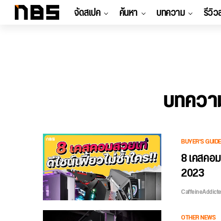
จัดสเปค
ค้นหา
บทความ
รีวิว
บทความท
BUYER'S GUID
8 เคสคอมส
2023
CaffeineAddict
OTHER NEWS