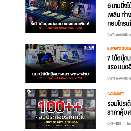
6 เกมมิ่ง
เพลิน ทำง
คอมใครเก
CaffeineAddict
BUYER'S GUID
7 โน้ตบุ๊
แรง แบตอึ
CaffeineAddict
COMMART
รวมโปรเด
ราคาคุ้ม 
LKT-NBS
Jul