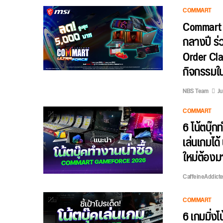
COMMART
Commart U
กลางปี ร่
Order Cla
กิจกรรมใ
NBS Team
Ju
COMMART
6 โน้ตบุ
เล่นเกมได
ใหม่ต้องมา
CaffeineAddict
COMMART
6 เกมมิ่ง