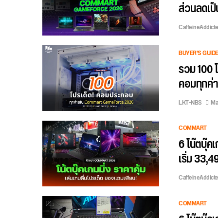
ส่วนลดเป็
CaffeineAddict
BUYER'S GUID
รวม 100 
คอมทุกค่า
LKT-NBS
Ma
COMMART
6 โน๊ตบุ๊
เริ่ม 33,4
CaffeineAddict
COMMART