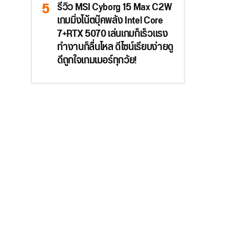
รีวิว MSI Cyborg 15 Max C2W
เกมมิ่งโน้ตบุ๊คพลัง Intel Core
7+RTX 5070 เล่นเกมก็เร็วแรง
ทำงานก็ลื่นไหล ดีไซน์เรียบง่ายดู
ดีถูกใจเกมเมอร์ทุกวัย!