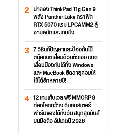
น่าลอง ThinkPad T1g Gen 9
พลัง Panther Lake กราฟิก
RTX 5070 แรม LPCAMM2 สู้
งานหนักและเกมมิ่ง
7 วิธีแก้ปัญหาและป้องกันโน๊
ตบุ๊คแบตเสื่อมด้วยตัวเอง แบต
เสื่อมป้องกันได้ทั้ง Windows
และ MacBook ยืดอายุคอมให้
ใช้ได้อีกหลายปี!
12 เกมเก็บเวล ฟรี MMORPG
ท่องโลกกว้าง ตีมอนสเตอร์
ฟาร์มของได้ทั้งวัน สนุกสุดมันส์
บนมือถือ อัปเดตปี 2026