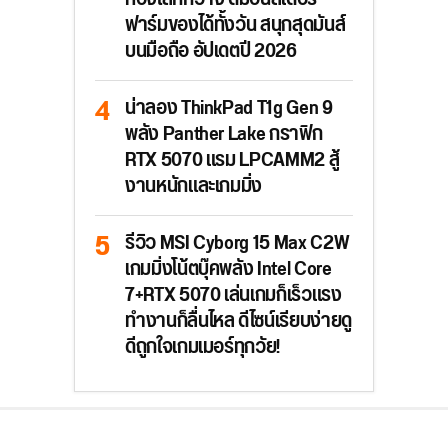
ฟาร์มของได้ทั้งวัน สนุกสุดมันส์
บนมือถือ อัปเดตปี 2026
น่าลอง ThinkPad T1g Gen 9
พลัง Panther Lake กราฟิก
RTX 5070 แรม LPCAMM2 สู้
งานหนักและเกมมิ่ง
รีวิว MSI Cyborg 15 Max C2W
เกมมิ่งโน้ตบุ๊คพลัง Intel Core
7+RTX 5070 เล่นเกมก็เร็วแรง
ทำงานก็ลื่นไหล ดีไซน์เรียบง่ายดู
ดีถูกใจเกมเมอร์ทุกวัย!