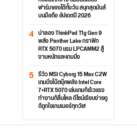
ฟาร์มของได้ทั้งวัน สนุกสุดมันส์
บนมือถือ อัปเดตปี 2026
น่าลอง ThinkPad T1g Gen 9
พลัง Panther Lake กราฟิก
RTX 5070 แรม LPCAMM2 สู้
งานหนักและเกมมิ่ง
รีวิว MSI Cyborg 15 Max C2W
เกมมิ่งโน้ตบุ๊คพลัง Intel Core
7+RTX 5070 เล่นเกมก็เร็วแรง
ทำงานก็ลื่นไหล ดีไซน์เรียบง่ายดู
ดีถูกใจเกมเมอร์ทุกวัย!