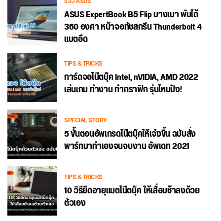
รีวิว ASUS
ASUS ExpertBook B5 Flip บางเบา พับได้
360 องศา หน้าจอทัชสกรีน Thunderbolt 4
แบตอึด
TIPS & TRICKS
การ์ดจอโน๊ตบุ๊ค Intel, nVIDIA, AMD 2022
เล่นเกม ทำงาน ทำกราฟิก รุ่นไหนปัง!
SPECIAL STORY
5 ขั้นตอนอัพเกรดโน๊ตบุ๊คให้เจ๋งขึ้น ฉบับสั่ง
พาร์ทมาทำเองจนจบงาน อัพเดท 2021
TIPS & TRICKS
10 วิธียืดอายุแบตโน๊ตบุ๊ค ให้เสื่อมช้าลงด้วย
ตัวเอง