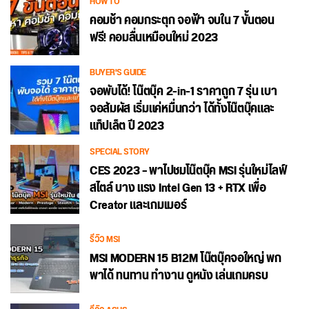
HOW TO
คอมช้า คอมกระตุก จอฟ้า จบใน 7 ขั้นตอน
ฟรี! คอมลื่นเหมือนใหม่ 2023
BUYER'S GUIDE
จอพับได้! โน๊ตบุ๊ค 2-in-1 ราคาถูก 7 รุ่น เบา
จอสัมผัส เริ่มแค่หมื่นกว่า ได้ทั้งโน๊ตบุ๊คและ
แท็ปเล็ต ปี 2023
SPECIAL STORY
CES 2023 – พาไปชมโน๊ตบุ๊ค MSI รุ่นใหม่ไลฟ์
สไตล์ บาง แรง Intel Gen 13 + RTX เพื่อ
Creator และเกมเมอร์
รีวิว MSI
MSI MODERN 15 B12M โน๊ตบุ๊คจอใหญ่ พก
พาได้ ทนทาน ทำงาน ดูหนัง เล่นเกมครบ