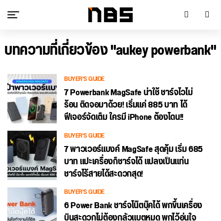
บทความที่เกี่ยวข้อง "aukey powerbank"
BUYER'S GUIDE
7 Powerbank MagSafe น่าใช้ ชาร์จไวไม่
ร้อน ติดจอมาด้วย! เริ่มแค่ 885 บาท ได้
ฟีเจอร์จัดเต็ม ใครมี iPhone ต้องโดน!!
BUYER'S GUIDE
7 พาวเวอร์แบงค์ MagSafe สุดคุ้ม เริ่ม 685
บาท แปะเครื่องก็ชาร์จได้ แปลงเป็นแท่น
ชาร์จไร้สายได้สะดวกสุด!
BUYER'S GUIDE
6 Power Bank ชาร์จโน๊ตบุ๊คได้ พกขึ้นเครื่อง
บินสะดวกไม่ต้องกลัวแบตหมด พกไว้อุ่นใจ