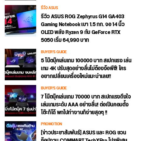
รีวิว ASUS
รีวิว ASUS ROG Zephyrus G14 GA403
Gaming Notebook เบา 1.5 กก. จอ 14 นิ้ว
OLED พลัง Ryzen 9 กับ GeForce RTX
5050 เริ่ม 64,990 บาท
BUYER'S GUIDE
5 โน๊ตบุ๊คเล่นเกม 100000 บาท สเปกแรง เล่น
เกม 4K ปรับสุดอย่างลื่นไม่ต้องง้อพีซี! ใคร
อยากเปลี่ยนเครื่องใหม่แนะนำเลย!!
BUYER'S GUIDE
7 โน๊ตบุ๊คเล่นเกม 70000 บาท สเปกแรงถึงใจ
เล่นเกมระดับ AAA อย่างลื่น! ต่อเป็นคอมตั้ง
โต๊ะก็ได้ พกไปทำงานก็ง่ายสุดๆ !!
PROMOTION
[ข่าวประชาสัมพันธ์] ASUS และ ROG ชวน
ช้อปงาน COMMART TechXPro โปรพิเศษ