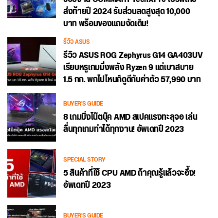
ส่งท้ายปี 2024 รับส่วนลดสูงสุด 10,000
บาท พร้อมของแถมจัดเต็ม!
รีวิว ASUS
รีวิว ASUS ROG Zephyrus G14 GA403UV
เรียบหรูเกมมิ่งพลัง Ryzen 9 แต่เบาสบาย
1.5 กก. พกไปไหนก็ดูดีกับค่าตัว 57,990 บาท
BUYER'S GUIDE
8 เกมมิ่งโน๊ตบุ๊ค AMD สเปคแรงทะลุจอ เล่น
ลื่นทุกเกมทำได้ทุกงาน! อัพเดทปี 2023
SPECIAL STORY
5 สินค้าที่ใช้ CPU AMD ถ้าคุณรู้แล้วจะอึ้ง!
อัพเดทปี 2023
BUYER'S GUIDE