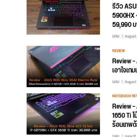
รีวิว AS
5900HX +
59,990 บ
UHU
August 
REVIEW
Review –
เอาใจเกมเ
UHU
August 
NOTEBOOK RE
Review –
1650 Ti โ
ร้อนเทพด้
UHU
June 17