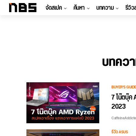
จัดสเปค
ค้นหา
บทความ
รีวิว
บทความ
BUYER'S GUID
7 โน๊ตบุ๊
2023
CaffeineAddict
รีวิว ASUS